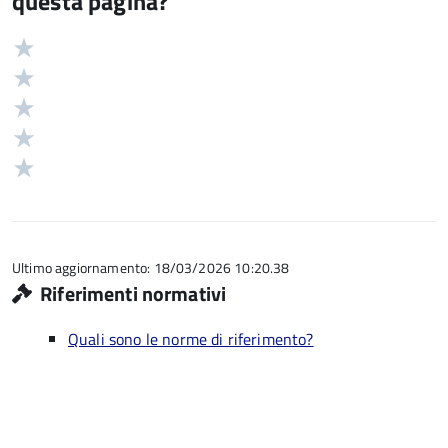
questa pagina?
Valuta
Valutazione
5
Valuta
stelle
4
Valuta
su
stelle
3
Valuta
5
su
stelle
2
Valuta
5
su
stelle
1
5
su
stelle
5
su
5
Ultimo aggiornamento: 18/03/2026 10:20.38
Riferimenti normativi
Quali sono le norme di riferimento?