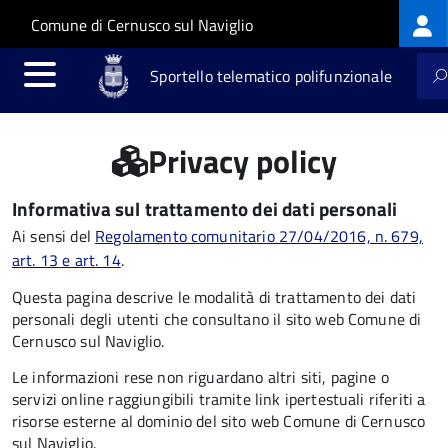
Log
Salta al contenuto principale
Skip to site navigation
Comune di Cernusco sul Naviglio
me
Sportello telematico polifunzionale
Privacy policy
Informativa sul trattamento dei dati personali
Ai sensi del
Regolamento comunitario 27/04/2016, n. 679,
art. 13 e art. 14
.
Questa pagina descrive le modalità di trattamento dei dati
personali degli utenti che consultano il sito web Comune di
Cernusco sul Naviglio.
Le informazioni rese non riguardano altri siti, pagine o
servizi online raggiungibili tramite link ipertestuali riferiti a
risorse esterne al dominio del sito web Comune di Cernusco
sul Naviglio.