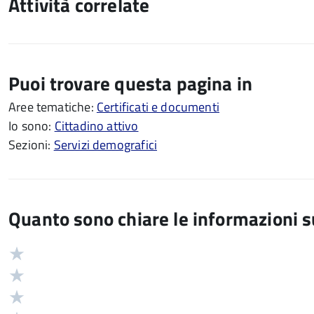
Attività correlate
Puoi trovare questa pagina in
Aree tematiche:
Certificati e documenti
Io sono:
Cittadino attivo
Sezioni:
Servizi demografici
Quanto sono chiare le informazioni 
Valuta
Valutazione
5
Valuta
stelle
4
Valuta
su