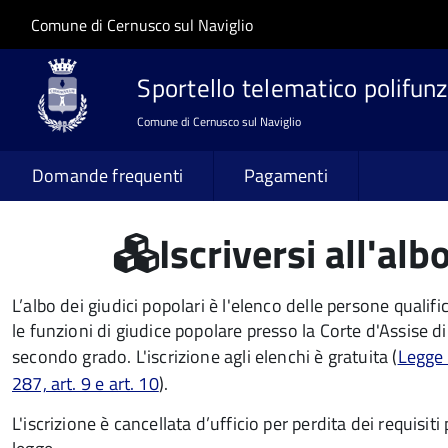
Salta al contenuto principale
Skip to site navigation
Comune di Cernusco sul Naviglio
Sportello telematico polifunz
Comune di Cernusco sul Naviglio
Domande frequenti
Pagamenti
Iscriversi all'alb
L’albo dei giudici popolari è l'elenco delle persone qualific
le funzioni di giudice popolare presso la Corte d'Assise di
secondo grado. L'iscrizione agli elenchi è gratuita (
Legge
287, art. 9 e art. 10
).
L'iscrizione è cancellata d’ufficio per perdita dei requisiti 