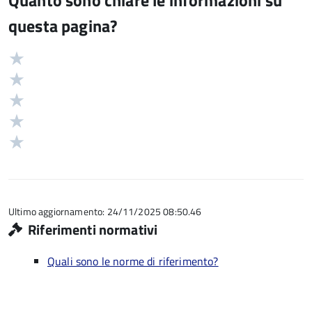
Quanto sono chiare le informazioni su
questa pagina?
Valuta
Valutazione
5
Valuta
stelle
4
Valuta
su
stelle
3
Valuta
5
su
stelle
2
Valuta
5
su
stelle
1
5
su
stelle
5
su
5
Ultimo aggiornamento: 24/11/2025 08:50.46
Riferimenti normativi
Quali sono le norme di riferimento?