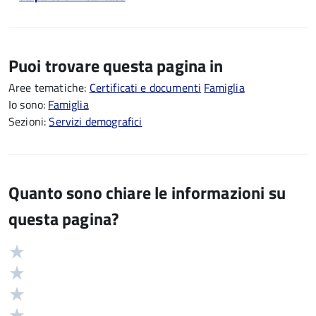
Puoi trovare questa pagina in
Aree tematiche:
Certificati e documenti
Famiglia
Io sono:
Famiglia
Sezioni:
Servizi demografici
Quanto sono chiare le informazioni su
questa pagina?
Valuta
Valutazione
5
Valuta
stelle
4
Valuta
su
stelle
3
Valuta