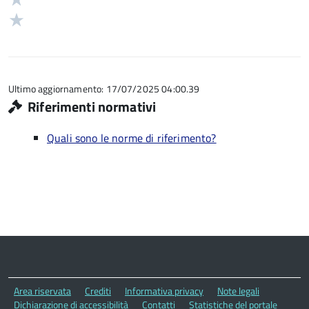
5
su
stelle
2
Valuta
5
su
stelle
1
5
su
stelle
5
su
5
Ultimo aggiornamento: 17/07/2025 04:00.39
Riferimenti normativi
Quali sono le norme di riferimento?
Area riservata
Crediti
Informativa privacy
Note legali
Dichiarazione di accessibilità
Contatti
Statistiche del portale