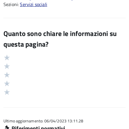
Sezioni:
Servizi sociali
Quanto sono chiare le informazioni su
questa pagina?
Valuta
Valutazione
5
Valuta
stelle
4
Valuta
su
stelle
3
Valuta
5
su
stelle
2
Valuta
5
su
stelle
1
5
su
stelle
5
su
5
Ultimo aggiornamento: 06/04/2023 13:11.28
Riferimenti normativi