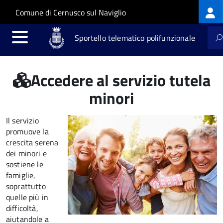
Log
Salta al contenuto principale
Skip to site navigation
Comune di Cernusco sul Naviglio
me
Sportello telematico polifunzionale
Accedere al servizio tutela
minori
Il servizio
promuove la
crescita serena
dei minori e
sostiene le
famiglie,
soprattutto
quelle più in
difficoltà,
aiutandole a