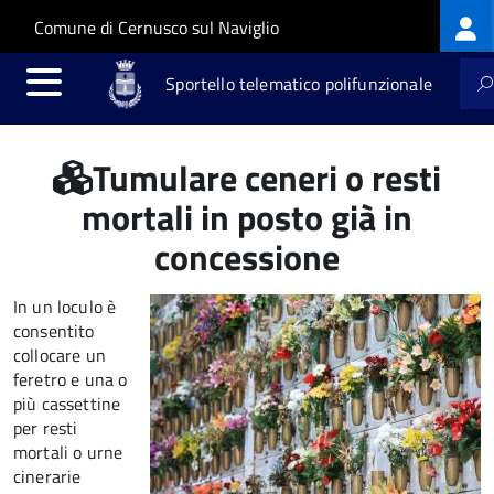
Log
Salta al contenuto principale
Skip to site navigation
Comune di Cernusco sul Naviglio
me
Sportello telematico polifunzionale
Tumulare ceneri o resti
mortali in posto già in
concessione
In un loculo è
consentito
collocare un
feretro e una o
più cassettine
per resti
mortali o urne
cinerarie