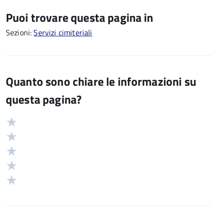
Puoi trovare questa pagina in
Sezioni:
Servizi cimiteriali
Quanto sono chiare le informazioni su
questa pagina?
Valuta
Valutazione
5
Valuta
stelle
4
Valuta
su
stelle
3
Valuta
5
su
stelle
2
Valuta
5
su
stelle
1
5
su
stelle
5
su