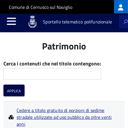
Log
Salta al contenuto principale
Skip to site navigation
Comune di Cernusco sul Naviglio
me
Sportello telematico polifunzionale
Patrimonio
Cerca i contenuti che nel titolo contengono:
Cedere a titolo gratuito di porzioni di sedime
stradale utilizzate ad uso pubblico da oltre venti
anni