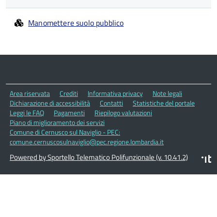
Manomettere suolo pubblico
Area riservata
Crediti
Informativa privacy
Note legali
Dichiarazione di accessibilità
Contatti
Statistiche del portale
Leggi le FAQ
Pagamenti
Riepilogo valutazioni
Piano di miglioramento dei servizi
Comune di Cernusco sul Naviglio - PEC:
comune.cernuscosulnaviglio@pec.regione.lombardia.it
Powered by Sportello Telematico Polifunzionale (v. 10.41.2)