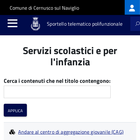
Log
Salta al contenuto principale
Skip to site navigation
Comune di Cernusco sul Naviglio
me
Sportello telematico polifunzionale
Servizi scolastici e per
l'infanzia
Cerca i contenuti che nel titolo contengono:
Andare al centro di aggregazione giovanile (CAG)