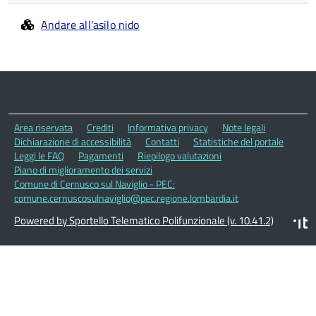
Andare all'asilo nido
Area riservata
Crediti
Informativa privacy
Note legali
Dichiarazione di accessibilità
Contatti
Statistiche del portale
Leggi le FAQ
Pagamenti
Riepilogo valutazioni
Piano di miglioramento dei servizi
Comune di Cernusco sul Naviglio - PEC:
comune.cernuscosulnaviglio@pec.regione.lombardia.it
Powered by Sportello Telematico Polifunzionale (v. 10.41.2)