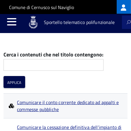
Log
Salta al contenuto principale
Skip to site navigation
Comune di Cernusco sul Naviglio
me
Sportello telematico polifunzionale
Cerca i contenuti che nel titolo contengono:
Comunicare il conto corrente dedicato ad appalti e
commesse pubbliche
Comunicare la cessazione definitiva dell’impianto di