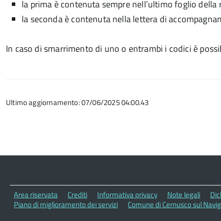
la prima è contenuta sempre nell’ultimo foglio della r
la seconda è contenuta nella lettera di accompagnamen
In caso di smarrimento di uno o entrambi i codici è pos
Ultimo aggiornamento: 07/06/2025 04:00.43
Area riservata
Crediti
Informativa privacy
Note legali
Dic
Piano di miglioramento dei servizi
Comune di Cernusco sul Navig