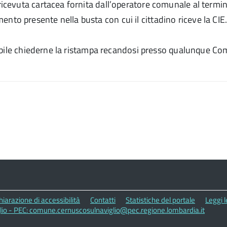
icevuta cartacea fornita dall’operatore comunale al termine 
to presente nella busta con cui il cittadino riceve la CIE
sibile chiederne la ristampa recandosi presso qualunque C
hiarazione di accessibilità
Contatti
Statistiche del portale
Leggi 
lio - PEC: comune.cernuscosulnaviglio@pec.regione.lombardia.it