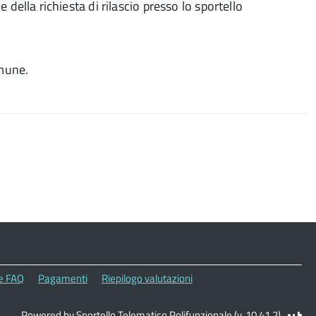
della richiesta di rilascio presso lo sportello
.
omune.
le FAQ
Pagamenti
Riepilogo valutazioni
Powered by Sportello Telematico Polifunzionale (v. 10.41.2)