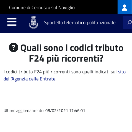
Log
Salta al contenuto principale
Skip to site navigation
Comune di Cernusco sul Naviglio
me
Sportello telematico polifunzionale
Quali sono i codici tributo
F24 più ricorrenti?
I codici tributo F24 più ricorrenti sono quelli indicati sul
sito
dell'Agenzia delle Entrate
.
Ultimo aggiornamento: 08/02/2021 17:46.01