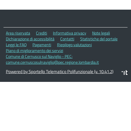
Area riservata
Crediti
Informativa privacy
Note legali
Dichiarazione di accessibilità
Contatti
Statistiche del portale
Leggi le FAQ
Pagamenti
Riepilogo valutazioni
Piano di miglioramento dei servizi
Comune di Cernusco sul Naviglio - PEC:
comune.cernuscosulnaviglio@pec.regione.lombardia.it
Powered by Sportello Telematico Polifunzionale (v. 10.41.2)