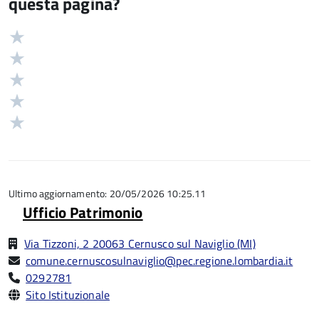
questa pagina?
Valuta
Valutazione
5
Valuta
stelle
4
Valuta
su
stelle
3
Valuta
5
su
stelle
2
Valuta
5
su
stelle
1
5
su
stelle
5
su
5
Ultimo aggiornamento: 20/05/2026 10:25.11
Ufficio Patrimonio
Via Tizzoni, 2 20063 Cernusco sul Naviglio (MI)
comune.cernuscosulnaviglio@pec.regione.lombardia.it
0292781
Sito Istituzionale