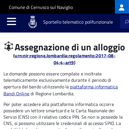
Log
Salta al contenuto principale
Skip to site navigation
Comune di Cernusco sul Naviglio
me
Sportello telematico polifunzionale
Assegnazione di un alloggio
(
urn:nir:regione.lombardia:regolamento:2017-08-
04;4~art9
)
Le domande possono essere compilate e inoltrate
telematicamente esclusivamente durante il periodo di
apertura del bando utilizzando la
piattaforma informatica
Bandi Online
di Regione Lombardia.
Per poter accedere alla piattaforma informatica occorre
possedere un lettore smartcard e la Carta Nazionale dei
Servizi (CNS) con il relativo codice PIN. Se non si possiede la
CNS, si possono utilizzare le credenziali di accesso SPID. La