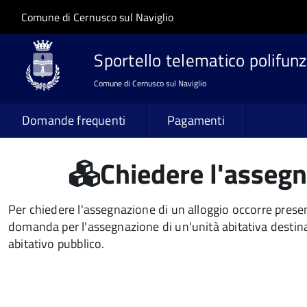
Salta al contenuto principale
Skip to site navigation
Comune di Cernusco sul Naviglio
Sportello telematico polifunz
Comune di Cernusco sul Naviglio
Domande frequenti
Pagamenti
Chiedere l'assegn
Per chiedere l'assegnazione di un alloggio occorre presen
domanda per l'assegnazione di un'unità abitativa destina
abitativo pubblico.