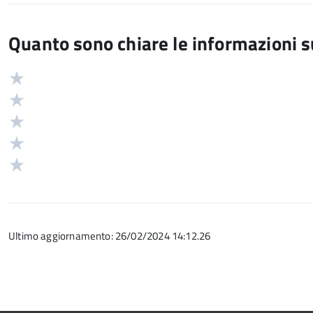
Quanto sono chiare le informazioni 
Valuta
Valutazione
5
Valuta
stelle
4
Valuta
su
stelle
3
Valuta
5
su
stelle
2
Valuta
5
su
stelle
1
5
su
stelle
5
su
Ultimo aggiornamento: 26/02/2024 14:12.26
5