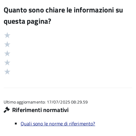
Quanto sono chiare le informazioni su
questa pagina?
Valuta
Valutazione
5
Valuta
stelle
4
Valuta
su
stelle
3
Valuta
5
su
stelle
2
Valuta
5
su
stelle
1
5
su
stelle
5
su
5
Ultimo aggiornamento: 17/07/2025 08:29.59
Riferimenti normativi
Quali sono le norme di riferimento?