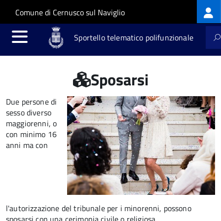
Log
Salta al contenuto principale
Skip to site navigation
Comune di Cernusco sul Naviglio
me
Sportello telematico polifunzionale
Sposarsi
Due persone di
sesso diverso
maggiorenni, o
con minimo 16
anni ma con
l'autorizzazione del tribunale per i minorenni, possono
sposarsi con una cerimonia civile o religiosa.