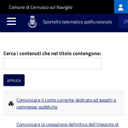
Log
Salta al contenuto principale
Skip to site navigation
Comune di Cernusco sul Naviglio
me
Sportello telematico polifunzionale
Cerca i contenuti che nel titolo contengono:
Comunicare il conto corrente dedicato ad appalti e
commesse pubbliche
Comunicare la cessazione definitiva dell’impianto di