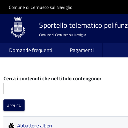
Salta al contenuto principale
Skip to site navigation
Comune di Cernusco sul Naviglio
Sportello telematico polifunz
Comune di Cernusco sul Naviglio
Domande frequenti
Pagamenti
Cerca i contenuti che nel titolo contengono:
Abbattere alberi